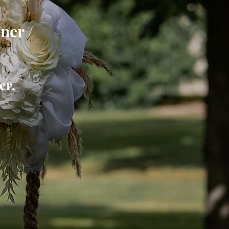
ner /
er,