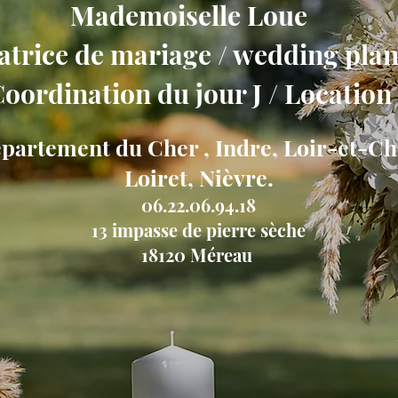
Mademoiselle Loue
trice de mariage / wedding plan
oordination du jour J / Location
partement du Cher , Indre, Loir-et-Ch
Loiret, Nièvre.
06.22.06.94.18
13 impasse de pierre sèche
18120 Méreau