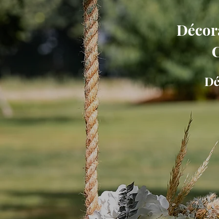
Décora
C
Dé