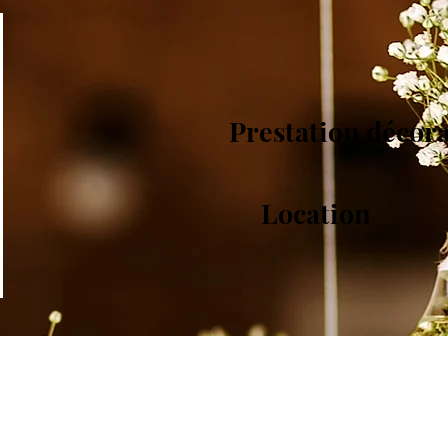
Prestation décor
Location