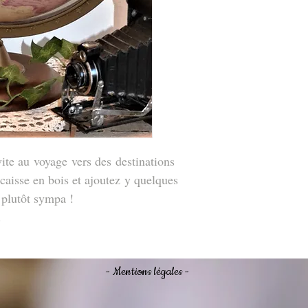
vite au voyage vers des destinations
 caisse en bois et ajoutez y quelques
t plutôt sympa !
.
- Mentions légales -