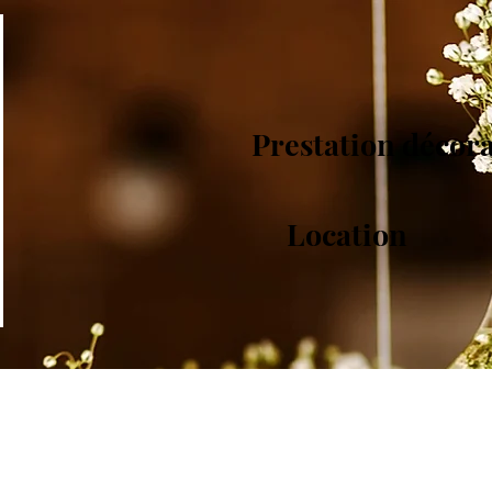
Prestation décor
Location