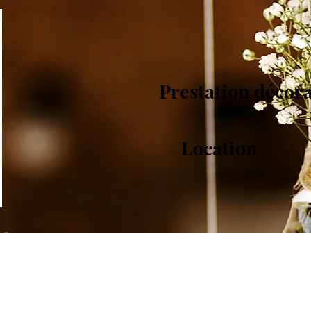
Prestation décor
Location