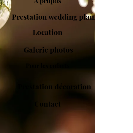
A propos
Prestation wedding planner
Location
Galerie photos
Pour les enfants
Prestation décoration
Contact